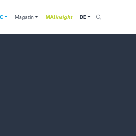
C
Magazin
MAI
insight
DE