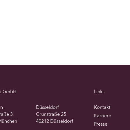
d GmbH
Links
en
Düsseldorf
Kontakt
traße 3
Grünstraße 25
Karriere
München
40212 Düsseldorf
Presse