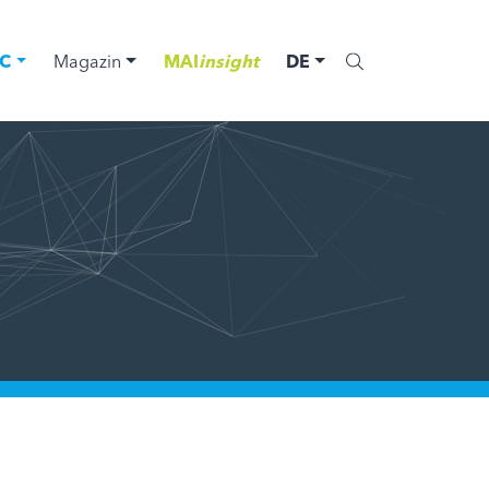
C
Magazin
MAI
insight
DE