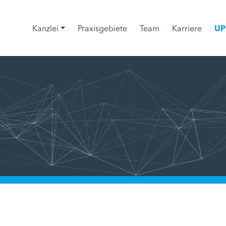
Kanzlei
Praxisgebiete
Team
Karriere
UP