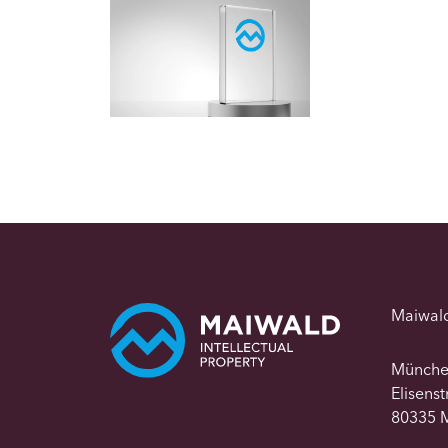
Maiwal
Münch
Elisens
80335 