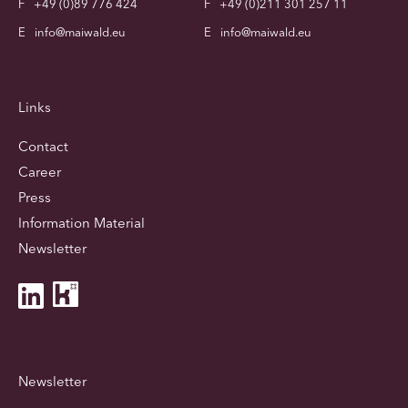
F
+49 (0)89 776 424
F
+49 (0)211 301 257 11
E
info@maiwald.eu
E
info@maiwald.eu
Links
Contact
Career
Press
Information Material
Newsletter
Newsletter