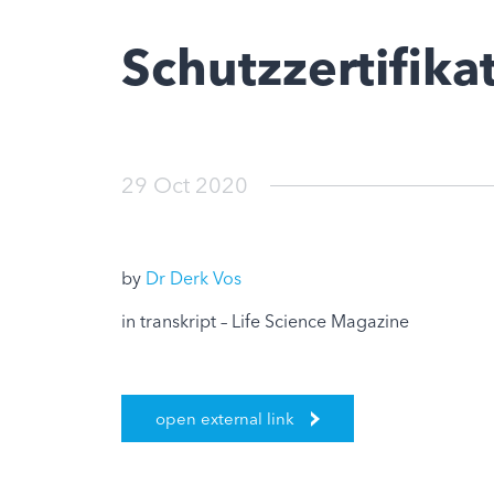
Schutzzertifika
29 Oct 2020
by
Dr Derk Vos
in transkript – Life Science Magazine
open external link