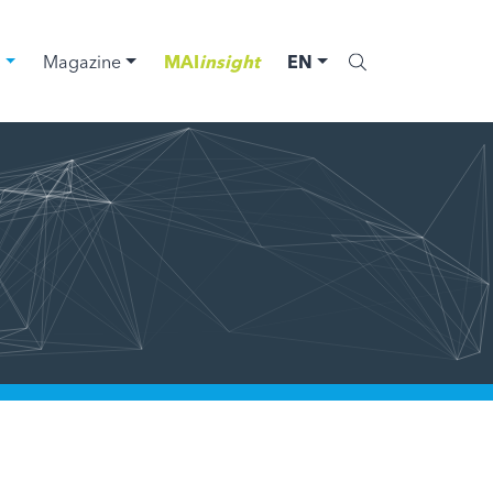
C
Magazine
MAI
insight
EN