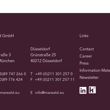
d GmbH
Links
Düsseldorf
Contact
traße 3
Grünstraße 25
Career
München
40212 Düsseldorf
Press
Information Mate
0)89 747 266 0
T
+49 (0)211 301 257 0
Newsletter
0)89 776 424
F
+49 (0)211 301 257 11
@maiwald.eu
E
info@maiwald.eu