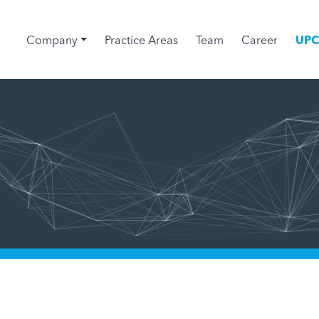
Company
Practice Areas
Team
Career
UP