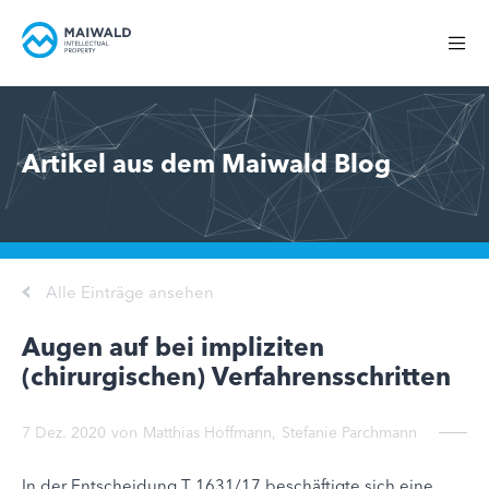
Artikel aus dem Maiwald Blog
Alle Einträge ansehen
Augen auf bei impliziten
(chirurgischen) Verfahrensschritten
7 Dez. 2020
von
Matthias Hoffmann
,
Stefanie Parchmann
In der Entscheidung T 1631/17 beschäftigte sich eine