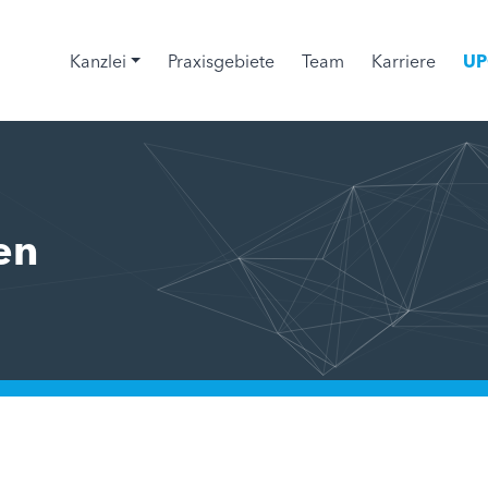
Kanzlei
Praxisgebiete
Team
Karriere
UP
en