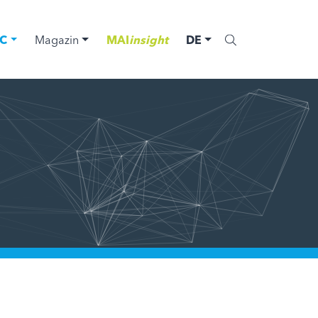
C
Magazin
MAI
insight
DE