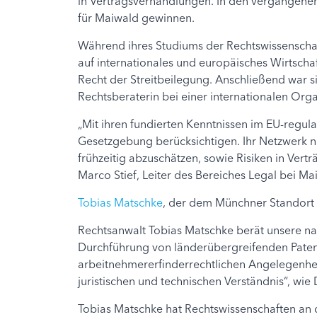
in Vertragsverhandlungen. In den vergangenen
für Maiwald gewinnen.
Während ihres Studiums der Rechtswissenschaft
auf internationales und europäisches Wirtschaf
Recht der Streitbeilegung. Anschließend war s
Rechtsberaterin bei einer internationalen Organ
„Mit ihren fundierten Kenntnissen im EU-regul
Gesetzgebung berücksichtigen. Ihr Netzwerk na
frühzeitig abzuschätzen, sowie Risiken in Vertr
Marco Stief, Leiter des Bereiches Legal bei Ma
Tobias Matschke
, der dem Münchner Standort 
Rechtsanwalt Tobias Matschke berät unsere na
Durchführung von länderübergreifenden Patents
arbeitnehmererfinderrechtlichen Angelegenhei
juristischen und technischen Verständnis“, wie 
Tobias Matschke hat Rechtswissenschaften an de