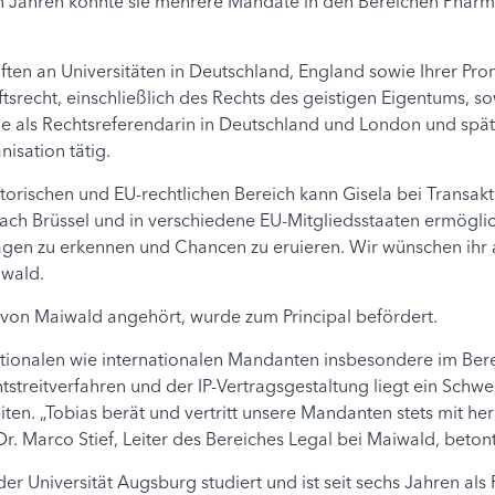
 Jahren konnte sie mehrere Mandate in den Bereichen Pharma,
en an Universitäten in Deutschland, England sowie Ihrer Prom
tsrecht, einschließlich des Rechts des geistigen Eigentums, s
ie als Rechtsreferendarin in Deutschland und London und spä
isation tätig.
atorischen und EU-rechtlichen Bereich kann Gisela bei Transa
ch Brüssel und in verschiedene EU-Mitgliedsstaaten ermöglich
ägen zu erkennen und Chancen zu eruieren. Wir wünschen ihr all
iwald.
von Maiwald angehört, wurde zum Principal befördert.
tionalen wie internationalen Mandanten insbesondere im Bere
treitverfahren und der IP-Vertragsgestaltung liegt ein Schwer
ten. „Tobias berät und vertritt unsere Mandanten stets mit 
Dr. Marco Stief, Leiter des Bereiches Legal bei Maiwald, betont
r Universität Augsburg studiert und ist seit sechs Jahren als