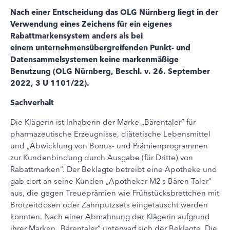
Nach einer Entscheidung das OLG Nürnberg liegt in der
Verwendung eines Zeichens für ein eigenes
Rabattmarkensystem anders als bei
einem
unternehmensübergreifenden Punkt- und
Datensammelsystemen keine markenmäßige
Benutzung (OLG Nürnberg, Beschl. v. 26. September
2022, 3 U 1101/22).
Sachverhalt
Die Klägerin ist Inhaberin der Marke „Bärentaler“ für
pharmazeutische Erzeugnisse, diätetische Lebensmittel
und „Abwicklung von Bonus- und Prämienprogrammen
zur Kundenbindung durch Ausgabe (für Dritte) von
Rabattmarken“. Der Beklagte betreibt eine Apotheke und
gab dort an seine Kunden „Apotheker M2 s Bären-Taler“
aus, die gegen Treueprämien wie Frühstücksbrettchen mit
Brotzeitdosen oder Zahnputzsets eingetauscht werden
konnten. Nach einer Abmahnung der Klägerin aufgrund
ihrer Marken „Bärentaler“ unterwarf sich der Beklagte. Die