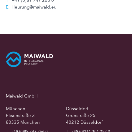
T
+49 (0)89 747 266 0
E
Heurung@maiwald.eu
Maiwald GmbH
München
Düsseldorf
Elisenstraße 3
Grünstraße 25
80335 München
40212 Düsseldorf
T
+49 (0)89 747 266 0
T
+49 (0)211 301 257 0