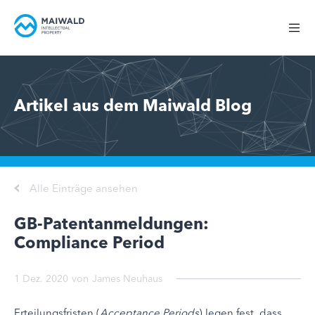
Artikel aus dem Maiwald Blog
Alle Einträge ansehen
GB-Patentanmeldungen:
Compliance Period
1 Dez. 2020
von
James Neuhaus
Erteilungsfristen (
Acceptance Periods
) legen fest, dass