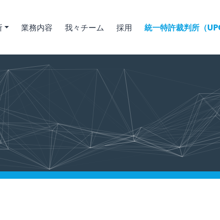
所
業務内容
我々チーム
採用
統一特許裁判所（UPC