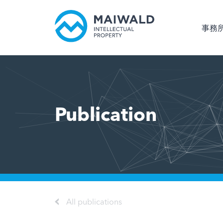
事務
Publication
All publications