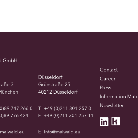
d GmbH
Contact
Düsseldorf
Career
traße 3
Grünstraße 25
Press
München
40212 Düsseldorf
Information Mate
Newsletter
0)89 747 266 0
T
+49 (0)211 301 257 0
0)89 776 424
F
+49 (0)211 301 257 11
@maiwald.eu
E
info@maiwald.eu