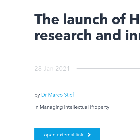
The launch of H
research and i
28 Jan 2021
by
Dr Marco Stief
in Managing Intellectual Property
open external link