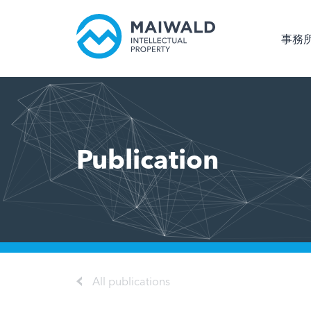
事務
Publication
All publications