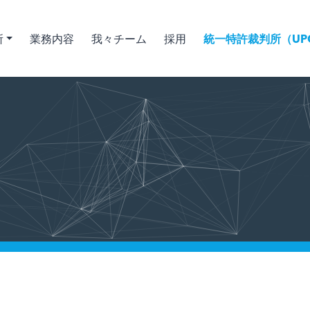
所
業務内容
我々チーム
採用
統一特許裁判所（UPC