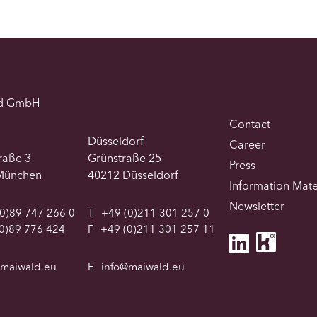
d GmbH
Contact
Düsseldorf
Career
traße 3
Grünstraße 25
Press
München
40212 Düsseldorf
Information Mate
Newsletter
0)89 747 266 0
T
+49 (0)211 301 257 0
0)89 776 424
F
+49 (0)211 301 257 11
@maiwald.eu
E
info@maiwald.eu