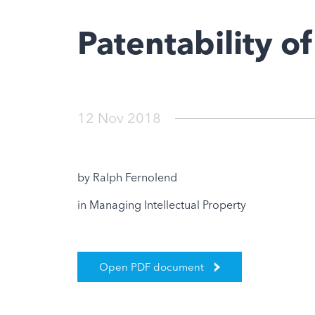
Patentability 
12 Nov 2018
by Ralph Fernolend
in Managing Intellectual Property
Open PDF document