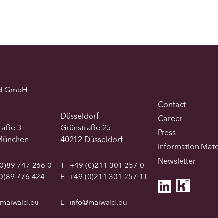
d GmbH
Contact
Düsseldorf
Career
traße 3
Grünstraße 25
Press
München
40212 Düsseldorf
Information Mate
Newsletter
0)89 747 266 0
T
+49 (0)211 301 257 0
0)89 776 424
F
+49 (0)211 301 257 11
@maiwald.eu
E
info@maiwald.eu