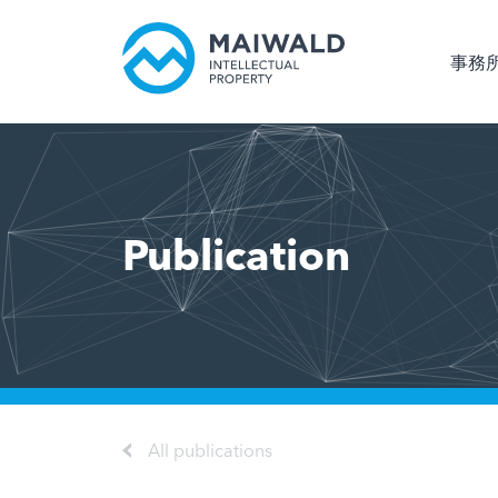
事務
Publication
All publications