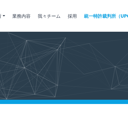
所
業務内容
我々チーム
採用
統一特許裁判所（UPC