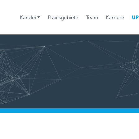
Kanzlei
Praxisgebiete
Team
Karriere
UP