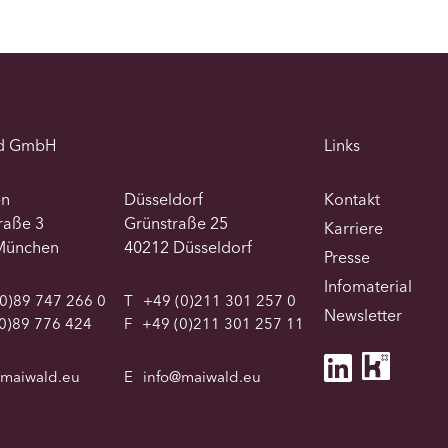
d GmbH
Links
en
Düsseldorf
Kontakt
traße 3
Grünstraße 25
Karriere
München
40212 Düsseldorf
Presse
Infomaterial
0)89 747 266 0
T
+49 (0)211 301 257 0
Newsletter
0)89 776 424
F
+49 (0)211 301 257 11
@maiwald.eu
E
info@maiwald.eu