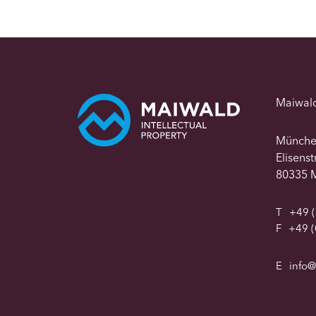
Maiwal
Münch
Elisens
80335 
T
+49 (
F
+49 (
E
info