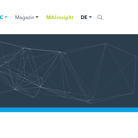
C
Magazin
MAI
insight
DE