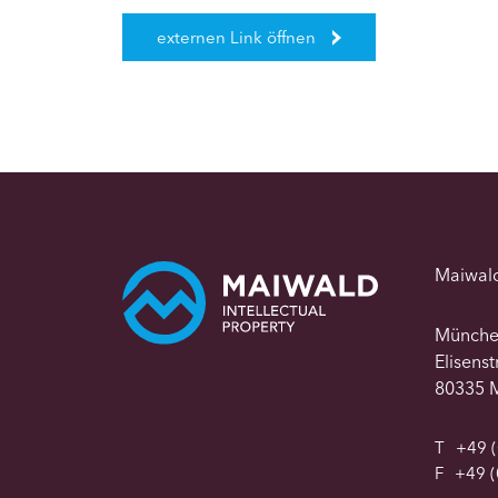
externen Link öffnen
Maiwal
Münch
Elisens
80335 
T
+49 (
F
+49 (