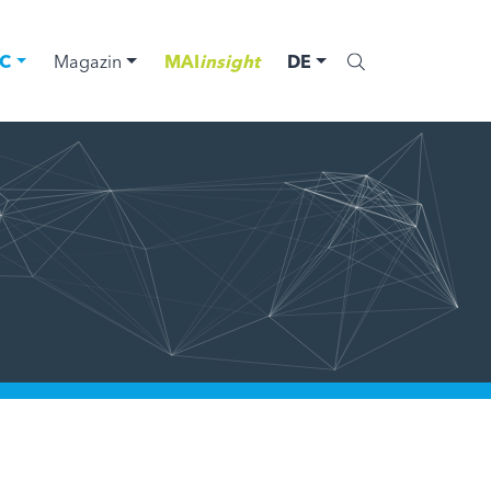
C
Magazin
MAI
insight
DE