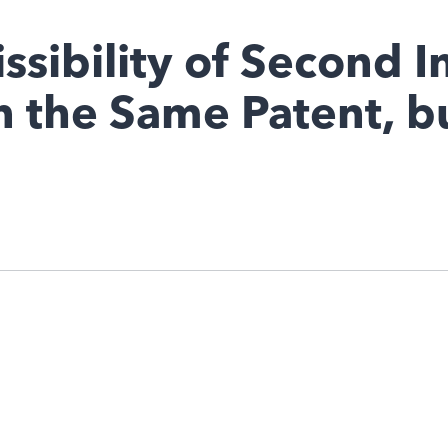
sibility of Second I
 the Same Patent, bu
n