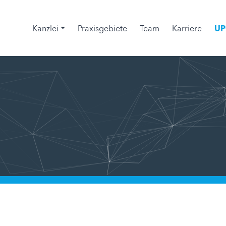
Kanzlei
Praxisgebiete
Team
Karriere
UP