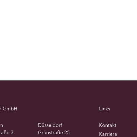
d GmbH
Links
en
Düsseldorf
Kontakt
traße 3
Grünstraße 25
Karriere