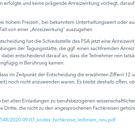
 erfolgte und keine prägende Anreizwirkung vorliegt, darauf a
bei hohem Freizeit-, bei bekanntem Unterhaltungswert oder au
m Fall von einer „Anreizwirkung“ auszugehen
ntscheidung hat die Schiedsstelle des FSA jetzt eine Anreizwir
tungen der Tagungsstätte, die ggf. einen sachfremden Anreiz
abei entscheidend darauf an, dass die Teilnehmer rein tatsächl
eringfügig in Berührung kamen.
 dass im Zeitpunkt der Entscheidung die erwähnten Ziffern 12 un
eit) noch nicht anzuwenden waren. Es bleibt deshalb offen, ob
 bei allen Einladungen zu berufsbezogenen wissenschaftliche
e Dritte, die nicht zu den angesprochenen Fachkreisen gehöre
2548/2020-09-07_kodex_fachkreise_leitlinien_neu.pdf