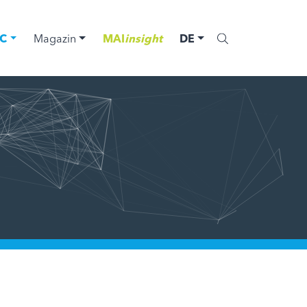
C
Magazin
MAI
insight
DE