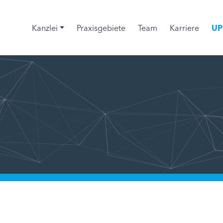
Kanzlei
Praxisgebiete
Team
Karriere
UP