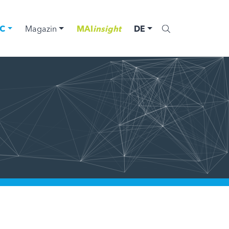
C
Magazin
MAI
insight
DE