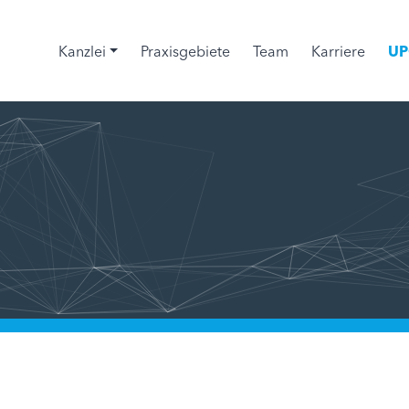
Kanzlei
Praxisgebiete
Team
Karriere
UP