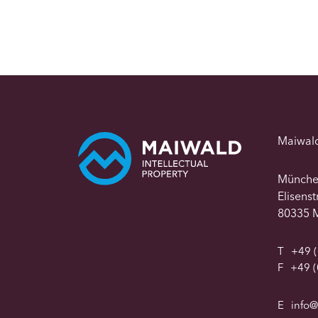
Maiwal
Münch
Elisens
80335 
T
+49 (
F
+49 (
E
info