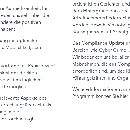
ordentlichen Gerichten und 
hre Aufmerksamkeit, Ihr
dem Hintergrund, dass rec
reuen uns sehr über die
Arbeitnehmererfinderrechts
ndere die positiven
werden, obwohl Verstöße g
 haben:
Konsequenzen auf Arbeitge
tung mit optimaler
Das Compliance-Update umf
ie Möglichkeit, sein
Bereich, wie Cyber Crime,
Wir bedanken uns bei allen
Maßnahmen, die aus Compli
e Vorträge mit Praxisbezug!
erforderlich sind, um das Ri
hkeit des direkten
Führungskräften und Organ
s aus dem täglichen
kte möglich ist.“
Weitere Informationen zur 
Programm können Sie hier 
s relevante Aspekte des
sprechungsübersicht als
ung in die
iver Nachmittag!“