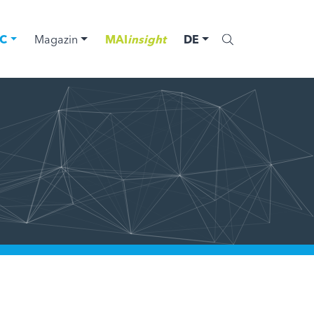
C
Magazin
MAI
insight
DE