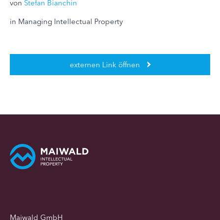
von
Stefan Bianchin
in Managing Intellectual Property
externen Link öffnen
Maiwald GmbH