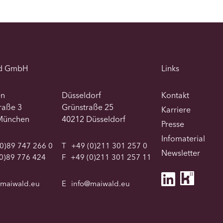
d GmbH
Links
en
Düsseldorf
Kontakt
traße 3
Grünstraße 25
Karriere
München
40212 Düsseldorf
Presse
Infomaterial
0)89 747 266 0
T
+49 (0)211 301 257 0
Newsletter
0)89 776 424
F
+49 (0)211 301 257 11
@maiwald.eu
E
info@maiwald.eu