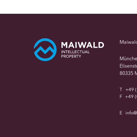
Maiwal
Münch
Elisens
80335 
T
+49 (
F
+49 (
E
info