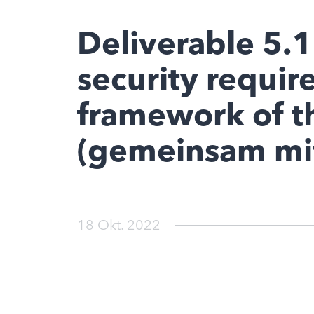
Deliverable 5.1
security requir
framework of t
(gemeinsam mit 
18 Okt. 2022