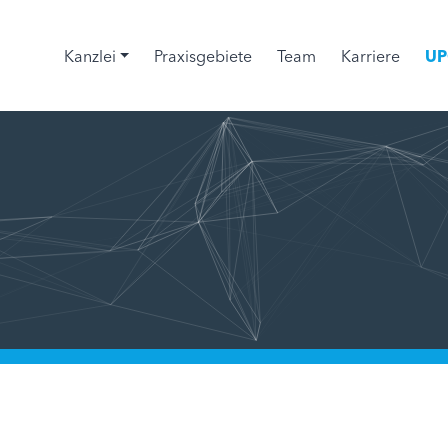
Kanzlei
Praxisgebiete
Team
Karriere
UP