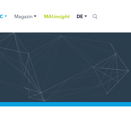
C
Magazin
MAI
insight
DE