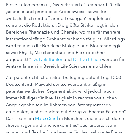
Prosecution gerankt. „Das ‚sehr starke’ Team wird für die
‚schnelle und gründliche Arbeitsweise’ sowie für
‚wirtschaftlich und effiziente Lösungen’ empfohlen“,
schreibt die Redaktion. „Die größte Stärke liegt in den
Bereichen Pharmazie und Chemie, wo man für mehrere
international tätige Großunternehmen tätig ist. Allerdings
werden auch die Bereiche Biologie und Biotechnologie
sowie Physik, Maschinenbau und Elektrotechnik
abgedeckt.“
Dr. Dirk Bühler
und
Dr. Eva Ehlich
werden für
Amtsverfahren im Bereich Life Sciences empfohlen.
Zur patentrechtlichen Streitbeilegung betont Legal 500
Deutschland, Maiwald sei „schwerpunktmäßig im
patentanwaltlichen Segment aktiv, wird jedoch auch
immer häufiger für ihre Tätigkeit in rechtsanwaltlichen
Angelegenheiten im Rahmen von Patentprozessen
empfohlen, insbesondere mit Bezug zu Pharma-Patenten“.
Das Team um
Marco Stief
in München zeichne sich durch
„hervorragende Branchenkenntnis“ aus, arbeite „sehr
schnell und flexibel“ und werde für das „sehr gute Preis-