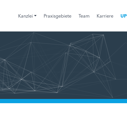
Kanzlei
Praxisgebiete
Team
Karriere
UP