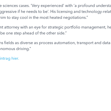
ife sciences cases. ‘Very experienced’ with ‘a profound understa
aggressive if he needs to be’. His licensing and technology-relat
him to stay cool in the most heated negotiations.”
ent attorney with an eye for strategic portfolio management, he
e one step ahead of the other side.”
ns fields as diverse as process automation, transport and data 
tonomous driving.”
ntrag hier.