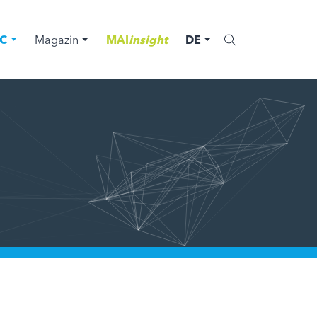
C
Magazin
MAI
insight
DE