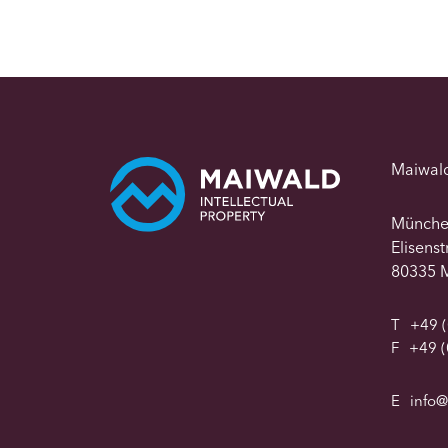
Maiwal
Münch
Elisens
80335 
T
+49 (
F
+49 (
E
info