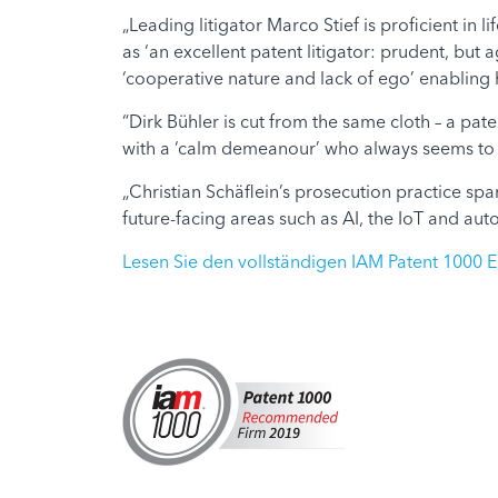
„Leading litigator Marco Stief is proficient in l
as ‘an excellent patent litigator: prudent, but 
‘cooperative nature and lack of ego’ enabling 
“Dirk Bühler is cut from the same cloth – a pat
with a ‘calm demeanour’ who always seems to b
„Christian Schäflein’s prosecution practice spa
future-facing areas such as AI, the IoT and au
Lesen Sie den vollständigen IAM Patent 1000 Ei