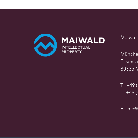
Maiwal
Münch
Elisens
80335 
T
+49 (
F
+49 (
E
info