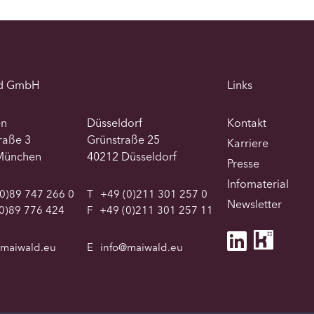
d GmbH
Links
en
Düsseldorf
Kontakt
traße 3
Grünstraße 25
Karriere
München
40212 Düsseldorf
Presse
Infomaterial
0)89 747 266 0
T
+49 (0)211 301 257 0
Newsletter
0)89 776 424
F
+49 (0)211 301 257 11
@maiwald.eu
E
info@maiwald.eu