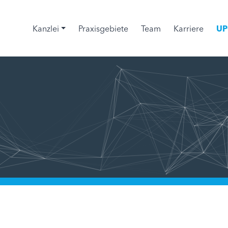
Kanzlei
Praxisgebiete
Team
Karriere
UP