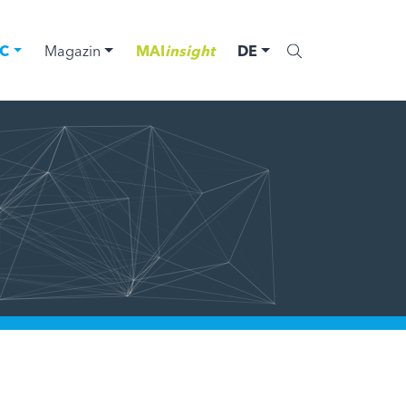
C
Magazin
MAI
insight
DE