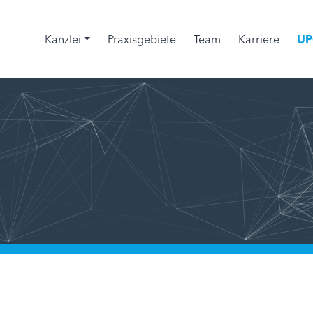
Kanzlei
Praxisgebiete
Team
Karriere
UP