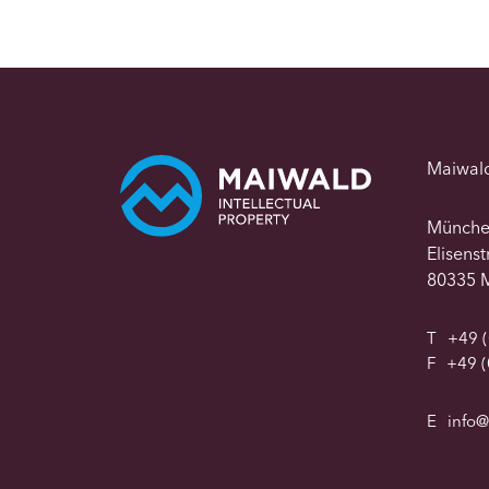
Maiwal
Münch
Elisens
80335 
T
+49 (
F
+49 (
E
info