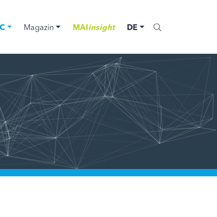
C
Magazin
MAI
insight
DE