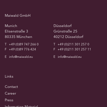
Maiwald GmbH
Munich
Düsseldorf
Elisenstraße 3
Grünstraße 25
80335 München
40212 Düsseldorf
T
+49 (0)89 747 266 0
T
+49 (0)211 301 257 0
F
+49 (0)89 776 424
F
+49 (0)211 301 257 11
E
info@maiwald.eu
E
info@maiwald.eu
Links
Contact
Career
Press
Information Material