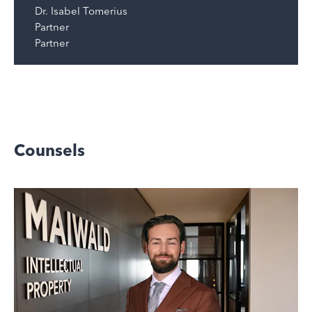
Dr.
Isabel Tomerius
Partner
Partner
Counsels