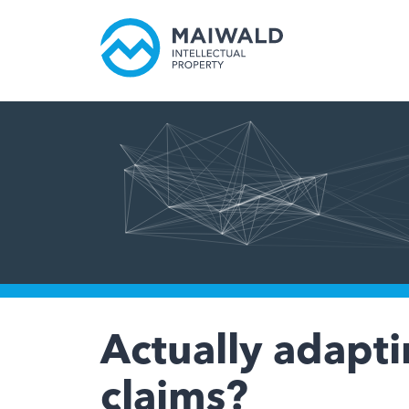
Actually adapt
claims?