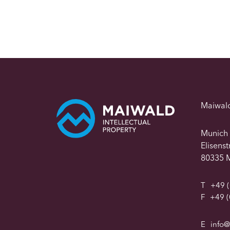
Maiwal
Munich
Elisens
80335 
T
+49 (
F
+49 (
E
info