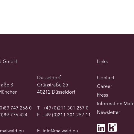
d GmbH
Links
Düsseldorf
Contact
traße 3
Grünstraße 25
Career
München
40212 Düsseldorf
Press
Information Mate
0)89 747 266 0
T
+49 (0)211 301 257 0
Newsletter
0)89 776 424
F
+49 (0)211 301 257 11
@maiwald.eu
E
info@maiwald.eu